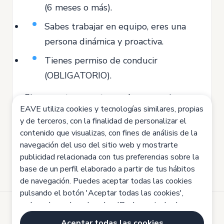
(6 meses o más).
Sabes trabajar en equipo, eres una
persona dinámica y proactiva.
Tienes permiso de conducir
(OBLIGATORIO).
Si compartes nuestros valores y quieres
EAVE utiliza cookies y tecnologías similares, propias
formar parte del cambio, ¡inscríbete en la
y de terceros, con la finalidad de personalizar el
oferta y sé parte de EAVE!
contenido que visualizas, con fines de análisis de la
navegación del uso del sitio web y mostrarte
publicidad relacionada con tus preferencias sobre la
base de un perfil elaborado a partir de tus hábitos
de navegación. Puedes aceptar todas las cookies
pulsando el botón 'Aceptar todas las cookies',
rechazarlas pulsando sobre 'Rechazar todas las
cookies' o configurarlas haciendo clic en
Desarrollado por
Aceptar todas las cookies